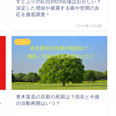
すとぷりの紅白2023出場はおかしい？
決定した理由や披露する曲や世間の反
応を徹底調査！
日
2023年11月8日
ニュース
青木菜花の旦那の死因は？現在と今後
い
の活動再開はいつ？