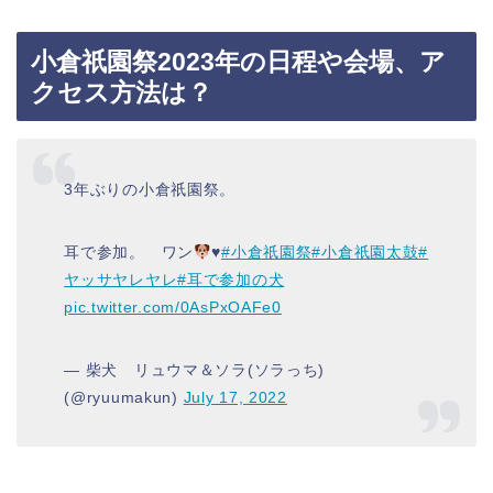
小倉祇園祭2023年の日程や会場、ア
クセス方法は？
3年ぶりの小倉祇園祭。
耳で参加。 ワン
♥
#小倉祇園祭
#小倉祇園太鼓
#
ヤッサヤレヤレ
#耳で参加の犬
pic.twitter.com/0AsPxOAFe0
— 柴犬 リュウマ＆ソラ(ソラっち)
(@ryuumakun)
July 17, 2022