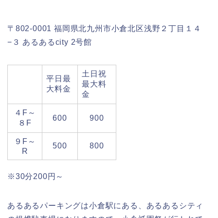
〒802-0001 福岡県北九州市小倉北区浅野２丁目１４
−３ あるあるcity 2号館
土日祝
平日最
最大料
大料金
金
４F～
600
900
８F
９F～
500
800
R
※30分200円～
あるあるパーキングは小倉駅にある、あるあるシティ