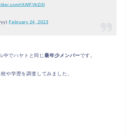
witter.com/tXAfFVhD3l
yy)
February 24, 2023
ル中でハヤトと同じ
最年少メンバー
です。
高校や学歴を調査してみました。