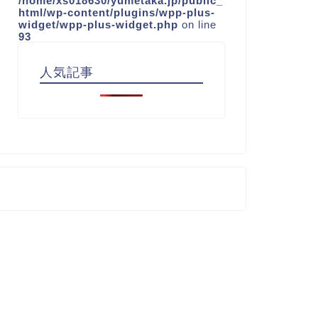
/home/xs018630/yumetaka.jp/public_
html/wp-content/plugins/wpp-plus-
widget/wpp-plus-widget.php
on line
93
人気記事