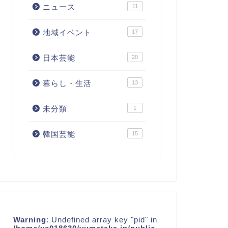
ニュース
11
地域イベント
17
日本芸能
20
暮らし・生活
13
未分類
1
韓国芸能
15
Warning
: Undefined array key "pid" in