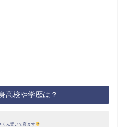
身高校や学歴は？
キくん置いて寝ます